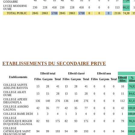
48
45
93
48
45
93
0
0
0
37
77,08
GODIABRE
LYCEE MODERNE
230
228
458
230
228
458
0
0
0
153
66,52
1
OUME
TOTAL PUBLIC
2845
2863
5708
2845
2863
5708
0
0
0
2116
74,38
1
ETABLISSEMENTS DU SECONDAIRE PRIVE
Effectif total
Effectif classé
Effectif non
Etablissements
Effectif
%
Filles
Garçons
Total
Filles
Garçons
Total
Filles
Garçons
Total
filles
fille
COLLEGE SAINTE
13
28
41
13
28
41
0
0
0
10
76,9
ADELINE BAYOTA
COLLEGE AKATI
13
15
28
13
15
28
0
0
0
11
84,6
OUME
COLLEGE APESDI
136
140
276
136
140
276
0
0
0
112
82,3
DIEGONEFLA
COLLEGE ASSOHO
42
35
77
42
35
77
0
0
0
42
100,0
GAGNOA
COLLEGE BAME DEDI
1
3
4
1
3
4
0
0
0
1
100,0
COLLEGE
CATHOLIQUE ROGER
82
93
175
82
93
175
0
0
0
79
96,3
DUQUESNE GAGNOA
COLLEGE
CATHOLIQUE SAINT
94
99
193
94
99
193
0
0
0
94
100,0
FRANCOIS OUME