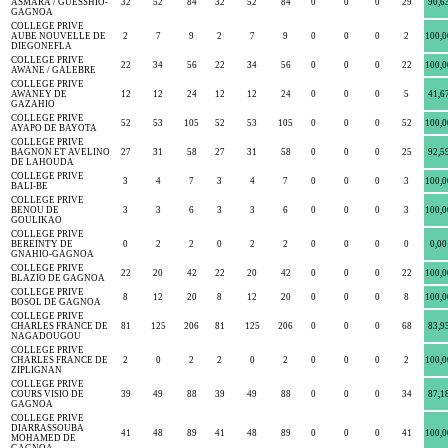
ASMARA / GUESSHIO-
32
52
84
32
52
84
0
0
0
29
90,6
GAGNOA
COLLEGE PRIVE
AUBE NOUVELLE DE
2
7
9
2
7
9
0
0
0
2
100,0
DIEGONEFLA
COLLEGE PRIVE
22
34
56
22
34
56
0
0
0
22
100,0
AWANE / GALEBRE
COLLEGE PRIVE
AWANEY DE
12
12
24
12
12
24
0
0
0
5
41,6
GAZAHIO
COLLEGE PRIVE
52
53
105
52
53
105
0
0
0
52
100,0
AYAPO DE BAYOTA
COLLEGE PRIVE
BAGNON ET AVELINO
27
31
58
27
31
58
0
0
0
25
92,5
DE LAHOUDA
COLLEGE PRIVE
3
4
7
3
4
7
0
0
0
3
100,0
BALI-BE
COLLEGE PRIVE
BENOU DE
3
3
6
3
3
6
0
0
0
3
100,0
GOULIKAO
COLLEGE PRIVE
BEREINTY DE
0
2
2
0
2
2
0
0
0
0
0,00
GNAHIO-GAGNOA
COLLEGE PRIVE
22
20
42
22
20
42
0
0
0
22
100,0
BLAZIO DE GAGNOA
COLLEGE PRIVE
8
12
20
8
12
20
0
0
0
8
100,0
BOSOL DE GAGNOA
COLLEGE PRIVE
CHARLES FRANCE DE
81
125
206
81
125
206
0
0
0
68
83,9
NAGADOUGOU
COLLEGE PRIVE
CHARLES FRANCE DE
2
0
2
2
0
2
0
0
0
2
100,0
ZIPLIGNAN
COLLEGE PRIVE
COURS VISIO DE
39
49
88
39
49
88
0
0
0
34
87,1
GAGNOA
COLLEGE PRIVE
DIARRASSOUBA
41
48
89
41
48
89
0
0
0
41
100,0
MOHAMED DE