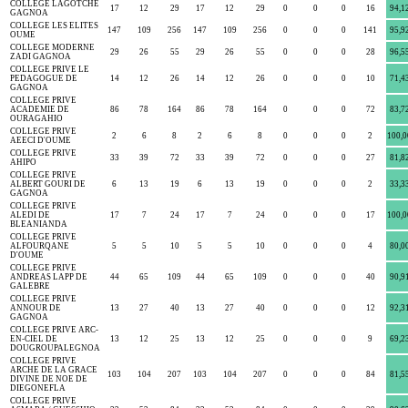
COLLEGE LAGOTCHE
17
12
29
17
12
29
0
0
0
16
94,1
GAGNOA
COLLEGE LES ELITES
147
109
256
147
109
256
0
0
0
141
95,9
OUME
COLLEGE MODERNE
29
26
55
29
26
55
0
0
0
28
96,5
ZADI GAGNOA
COLLEGE PRIVE LE
PEDAGOGUE DE
14
12
26
14
12
26
0
0
0
10
71,4
GAGNOA
COLLEGE PRIVE
ACADEMIE DE
86
78
164
86
78
164
0
0
0
72
83,7
OURAGAHIO
COLLEGE PRIVE
2
6
8
2
6
8
0
0
0
2
100,0
AEECI D'OUME
COLLEGE PRIVE
33
39
72
33
39
72
0
0
0
27
81,8
AHIPO
COLLEGE PRIVE
ALBERT GOURI DE
6
13
19
6
13
19
0
0
0
2
33,3
GAGNOA
COLLEGE PRIVE
ALEDI DE
17
7
24
17
7
24
0
0
0
17
100,0
BLEANIANDA
COLLEGE PRIVE
ALFOURQANE
5
5
10
5
5
10
0
0
0
4
80,0
D'OUME
COLLEGE PRIVE
ANDREAS LAPP DE
44
65
109
44
65
109
0
0
0
40
90,9
GALEBRE
COLLEGE PRIVE
ANNOUR DE
13
27
40
13
27
40
0
0
0
12
92,3
GAGNOA
COLLEGE PRIVE ARC-
EN-CIEL DE
13
12
25
13
12
25
0
0
0
9
69,2
DOUGROUPALEGNOA
COLLEGE PRIVE
ARCHE DE LA GRACE
103
104
207
103
104
207
0
0
0
84
81,5
DIVINE DE NOE DE
DIEGONEFLA
COLLEGE PRIVE