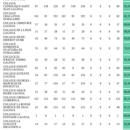
COLLEGE
CATHOLIQUE SAINT
87
139
226
87
139
226
0
0
0
83
95,4
JEAN GAGNOA
COLLEGE
CHALLENGE
101
91
192
101
91
192
0
0
0
82
81,1
OURAGAHIO
COLLEGE CHRIST-ROI
17
18
35
17
18
35
0
0
0
17
100,0
GAGNOA
COLLEGE DE LA PAIX
11
17
28
11
17
28
0
0
0
10
90,9
GAGNOA
COLLEGE DENIS
33
40
73
33
40
73
0
0
0
28
84,8
DIDEROT OUME
COLLEGE
DOMINIQUE
31
33
64
31
33
64
0
0
0
22
70,9
OUATTARA DE
OURAGAHIO
COLLEGE EL
ITRATOU TAHIRA
32
26
58
32
26
58
0
0
0
27
84,3
GAGNOA
COLLEGE ENFANT
95
0
95
95
0
95
0
0
0
95
100,0
JESUS GAGNOA
COLLEGE ENTENTE
54
62
116
54
62
116
0
0
0
50
92,5
GAGNOA
COLLEGE GEORGES
MARCHAIS DE
57
77
134
57
77
134
0
0
0
47
82,4
DOUKOUYA
COLLEGE GRACE
15
28
43
15
28
43
0
0
0
12
80,0
MARIE GAGNOA
COLLEGE GREBALO
152
151
303
152
151
303
0
0
0
125
82,2
GUIBEROUA
COLLEGE LA BONNE
SEMENCE DE TAGO
55
58
113
55
58
113
0
0
0
48
87,2
GAGNOA
COLLEGE LA
1
0
1
1
0
1
0
0
0
1
100,0
FONTAINE GAGNOA
COLLEGE LA
SANGOUE
14
13
27
14
13
27
0
0
0
13
92,8
DIEGONEFLA