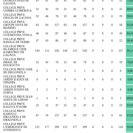
GEORGES SAND DE
41
41
82
41
41
82
0
0
0
31
75,6
GAGNOA
COLLEGE PRIVE
31
45
76
31
45
76
0
0
0
25
80,6
GNIMBA GUIBEROUA
COLLEGE PRIVE
32
46
78
32
46
78
0
0
0
29
90,6
GRACIA DE GAGNOA
COLLEGE PRIVE
GROUPE ONYX DE
63
64
127
63
64
127
0
0
0
58
92,0
MAHIDIO
COLLEGE PRIVE
46
41
87
46
41
87
0
0
0
39
84,7
GUIEMOUDIA TONLA
COLLEGE PRIVE
37
43
80
37
43
80
0
0
0
22
59,4
HAWALE DE TEHIRI
COLLEGE PRIVE
ISLAMIQUE CISSE
144
112
256
144
112
256
0
0
0
137
95,1
KAMOUROU DE
GAGNOA
COLLEGE PRIVE
ISRAEL DE
25
45
70
25
45
70
0
0
0
19
76,0
DOUKOUYO
COLLEGE PRIVE JADE
0
1
1
0
1
1
0
0
0
0
0,00
DE DIEGONEFLA
COLLEGE PRIVE
JARDIN D EDEN DE
0
4
4
0
4
4
0
0
0
0
0,00
TIPADIPA
COLLEGE PRIVE
JARDIN D'EDEN DE
2
5
7
2
5
7
0
0
0
0
0,00
ZOHOA
COLLEGE PRIVE JEAN
2
3
5
2
3
5
0
0
0
2
100,0
SAHUE DE LEBAM
COLLEGE PRIVE
25
22
47
25
22
47
0
0
0
23
92,0
KAGOVA D'OUME
COLLEGE PRIVE
KAHOULI
67
70
137
67
70
137
0
0
0
65
97,0
DIEGONEFLA DE
DIEKONEFLA
COLLEGE PRIVE
L'EMERGENCE DE
122
177
299
122
177
299
0
0
0
116
95,0
GUEPAHOUO