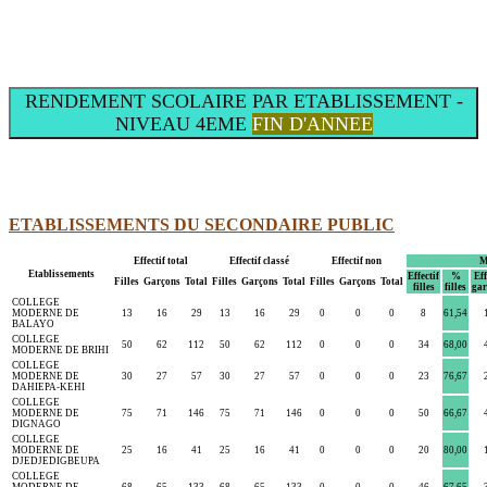
RENDEMENT SCOLAIRE PAR ETABLISSEMENT -
NIVEAU 4EME
FIN D'ANNEE
ETABLISSEMENTS DU SECONDAIRE PUBLIC
Effectif total
Effectif classé
Effectif non
M
Etablissements
Effectif
%
Eff
Filles
Garçons
Total
Filles
Garçons
Total
Filles
Garçons
Total
filles
filles
gar
COLLEGE
MODERNE DE
13
16
29
13
16
29
0
0
0
8
61,54
BALAYO
COLLEGE
50
62
112
50
62
112
0
0
0
34
68,00
MODERNE DE BRIHI
COLLEGE
MODERNE DE
30
27
57
30
27
57
0
0
0
23
76,67
DAHIEPA-KEHI
COLLEGE
MODERNE DE
75
71
146
75
71
146
0
0
0
50
66,67
DIGNAGO
COLLEGE
MODERNE DE
25
16
41
25
16
41
0
0
0
20
80,00
DJEDJEDIGBEUPA
COLLEGE