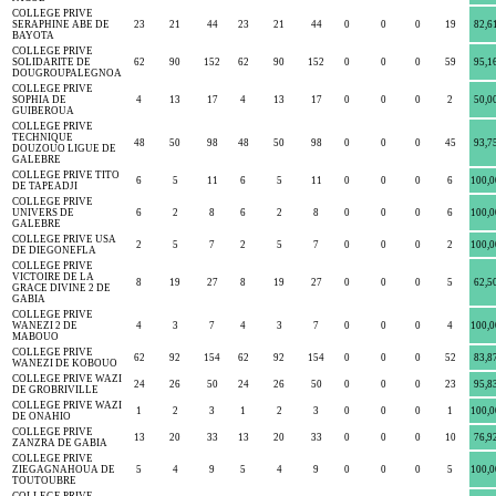
COLLEGE PRIVE
SERAPHINE ABE DE
23
21
44
23
21
44
0
0
0
19
82,6
BAYOTA
COLLEGE PRIVE
SOLIDARITE DE
62
90
152
62
90
152
0
0
0
59
95,1
DOUGROUPALEGNOA
COLLEGE PRIVE
SOPHIA DE
4
13
17
4
13
17
0
0
0
2
50,0
GUIBEROUA
COLLEGE PRIVE
TECHNIQUE
48
50
98
48
50
98
0
0
0
45
93,7
DOUZOUO LIGUE DE
GALEBRE
COLLEGE PRIVE TITO
6
5
11
6
5
11
0
0
0
6
100,0
DE TAPEADJI
COLLEGE PRIVE
UNIVERS DE
6
2
8
6
2
8
0
0
0
6
100,0
GALEBRE
COLLEGE PRIVE USA
2
5
7
2
5
7
0
0
0
2
100,0
DE DIEGONEFLA
COLLEGE PRIVE
VICTOIRE DE LA
8
19
27
8
19
27
0
0
0
5
62,5
GRACE DIVINE 2 DE
GABIA
COLLEGE PRIVE
WANEZI 2 DE
4
3
7
4
3
7
0
0
0
4
100,0
MABOUO
COLLEGE PRIVE
62
92
154
62
92
154
0
0
0
52
83,8
WANEZI DE KOBOUO
COLLEGE PRIVE WAZI
24
26
50
24
26
50
0
0
0
23
95,8
DE GROBRIVILLE
COLLEGE PRIVE WAZI
1
2
3
1
2
3
0
0
0
1
100,0
DE ONAHIO
COLLEGE PRIVE
13
20
33
13
20
33
0
0
0
10
76,9
ZANZRA DE GABIA
COLLEGE PRIVE
ZIEGAGNAHOUA DE
5
4
9
5
4
9
0
0
0
5
100,0
TOUTOUBRE