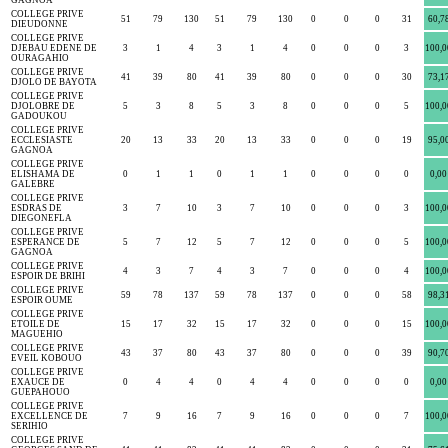
GAGNOA
COLLEGE PRIVE
51
79
130
51
79
130
0
0
0
31
60,7
DIEUDONNE
COLLEGE PRIVE
DJEBAU EDENE DE
3
1
4
3
1
4
0
0
0
3
100,0
OURAGAHIO
COLLEGE PRIVE
41
39
80
41
39
80
0
0
0
30
73,1
DJOLO DE BAYOTA
COLLEGE PRIVE
DJOLOBRE DE
5
3
8
5
3
8
0
0
0
5
100,0
GADOUKOU
COLLEGE PRIVE
ECCLESIASTE
20
13
33
20
13
33
0
0
0
19
95,0
GAGNOA
COLLEGE PRIVE
ELISHAMA DE
0
1
1
0
1
1
0
0
0
0
0,00
GALEBRE
COLLEGE PRIVE
ESDRAS DE
3
7
10
3
7
10
0
0
0
3
100,0
DIEGONEFLA
COLLEGE PRIVE
ESPERANCE DE
5
7
12
5
7
12
0
0
0
5
100,0
GAGNOA
COLLEGE PRIVE
4
3
7
4
3
7
0
0
0
4
100,0
ESPOIR DE BRIHI
COLLEGE PRIVE
59
78
137
59
78
137
0
0
0
58
98,3
ESPOIR OUME
COLLEGE PRIVE
ETOILE DE
15
17
32
15
17
32
0
0
0
15
100,0
MAGUEHIO
COLLEGE PRIVE
43
37
80
43
37
80
0
0
0
39
90,7
EVEIL KOBOUO
COLLEGE PRIVE
EXAUCE DE
0
4
4
0
4
4
0
0
0
0
0,00
GUEPAHOUO
COLLEGE PRIVE
EXCELLENCE DE
7
9
16
7
9
16
0
0
0
7
100,0
SERIHIO
COLLEGE PRIVE