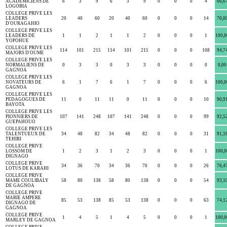
ACADEMICIENS DE
6
3
9
6
3
9
0
0
0
4
66,6
LOGOBIA
COLLEGE PRIVE LES
LEADERS
20
40
60
20
40
60
0
0
0
14
70,0
D'OURAGAHIO
COLLEGE PRIVE LES
LEADERS DE
1
1
2
1
1
2
0
0
0
1
100,0
YOPOHUE
COLLEGE PRIVE LES
114
101
215
114
101
215
0
0
0
108
94,7
MAJORS D'OUME
COLLEGE PRIVE LES
NORMALIENS DE
0
3
3
0
3
3
0
0
0
0
0,00
GAGNOA
COLLEGE PRIVE LES
NOVATEURS DE
6
1
7
6
1
7
0
0
0
6
100,0
GAGNOA
COLLEGE PRIVE LES
PEDAGOGUES DE
11
0
11
11
0
11
0
0
0
10
90,9
BAYOTA
COLLEGE PRIVE LES
PIONNIERS DE
107
141
248
107
141
248
0
0
0
99
92,5
GUEPAHOUO
COLLEGE PRIVE LES
TALENTUEUX DE
34
48
82
34
48
82
0
0
0
31
91,1
TEHIRI
COLLEGE PRIVE
LOSSOM DE
1
2
3
1
2
3
0
0
0
1
100,0
DIGNAGO
COLLEGE PRIVE
34
36
70
34
36
70
0
0
0
26
76,4
LOTUS DE KARAHI
COLLEGE PRIVE
MAME COULIBALY
58
80
138
58
80
138
0
0
0
54
93,1
DE GAGNOA
COLLEGE PRIVE
MARIE AMPERE
85
53
138
85
53
138
0
0
0
63
74,1
DIGNAGO DE
GAGNOA
COLLEGE PRIVE
1
4
5
1
4
5
0
0
0
1
100,0
MARLEY DE GAGNOA