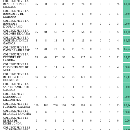
COLLEGE PRIVE LA
BENEDICTION DE
35
41
76
35
41
76
0
0
0
28
80,0
DIGNAGO
COLLEGE PRIVE LA
BOUSSOLE 2 DE
5
1
6
5
1
6
0
0
0
5
100,0
DIABOUO
COLLEGE PRIVE LA
BOUSSOLE
3
3
6
3
3
6
0
0
0
3
100,0
D'OURAGAHIO
COLLEGE PRIVE LA
25
31
56
25
31
56
0
0
0
22
88,0
COLOMBE DE GABIA
COLLEGE PRIVE LA
CONFIRMATION DE
5
8
13
5
8
13
0
0
0
4
80,0
GAGNOA
COLLEGE PRIVE LA
42
31
73
42
31
73
0
0
0
28
66,6
DAVO DE AHIZABRE
COLLEGE PRIVE LA
DESTINEE DE
53
64
117
53
64
117
0
0
0
51
96,2
LAOUDA
COLLEGE PRIVE LA
PERSEVERANCE DE
4
7
11
4
7
11
0
0
0
4
100,0
NEKEIDE
COLLEGE PRIVE LA
REFERENCE DE
56
65
121
56
65
121
0
0
0
54
96,4
DOUKOUYO
COLLEGE PRIVE LA
SAINTE FAMILLE DE
5
4
9
5
4
9
0
0
0
5
100,0
GAGNOA
COLLEGE PRIVE
LAIDODIA DE
7
6
13
7
6
13
0
0
0
7
100,0
DIEGONEFLA
COLLEGE PRIVE LE
106
100
206
106
100
206
0
0
0
93
87,7
FLEURON / GAGNOA
COLLEGE PRIVE LE
2
6
8
2
6
8
0
0
0
2
100,0
RELAIS DE BAHOMPA
COLLEGE PRIVE LE
REPERE DE
0
6
6
0
6
6
0
0
0
0
0,00
DIGBEUGNOA
COLLEGE PRIVE LES