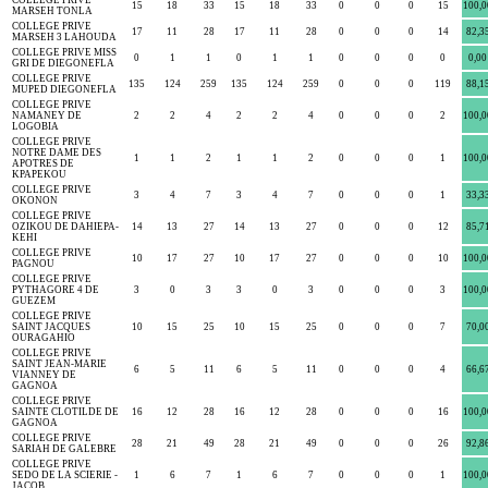
COLLEGE PRIVE
15
18
33
15
18
33
0
0
0
15
100,0
MARSEH TONLA
COLLEGE PRIVE
17
11
28
17
11
28
0
0
0
14
82,3
MARSEH 3 LAHOUDA
COLLEGE PRIVE MISS
0
1
1
0
1
1
0
0
0
0
0,00
GRI DE DIEGONEFLA
COLLEGE PRIVE
135
124
259
135
124
259
0
0
0
119
88,1
MUPED DIEGONEFLA
COLLEGE PRIVE
NAMANEY DE
2
2
4
2
2
4
0
0
0
2
100,0
LOGOBIA
COLLEGE PRIVE
NOTRE DAME DES
1
1
2
1
1
2
0
0
0
1
100,0
APOTRES DE
KPAPEKOU
COLLEGE PRIVE
3
4
7
3
4
7
0
0
0
1
33,3
OKONON
COLLEGE PRIVE
OZIKOU DE DAHIEPA-
14
13
27
14
13
27
0
0
0
12
85,7
KEHI
COLLEGE PRIVE
10
17
27
10
17
27
0
0
0
10
100,0
PAGNOU
COLLEGE PRIVE
PYTHAGORE 4 DE
3
0
3
3
0
3
0
0
0
3
100,0
GUEZEM
COLLEGE PRIVE
SAINT JACQUES
10
15
25
10
15
25
0
0
0
7
70,0
OURAGAHIO
COLLEGE PRIVE
SAINT JEAN-MARIE
6
5
11
6
5
11
0
0
0
4
66,6
VIANNEY DE
GAGNOA
COLLEGE PRIVE
SAINTE CLOTILDE DE
16
12
28
16
12
28
0
0
0
16
100,0
GAGNOA
COLLEGE PRIVE
28
21
49
28
21
49
0
0
0
26
92,8
SARIAH DE GALEBRE
COLLEGE PRIVE
SEDO DE LA SCIERIE -
1
6
7
1
6
7
0
0
0
1
100,0
JACOB