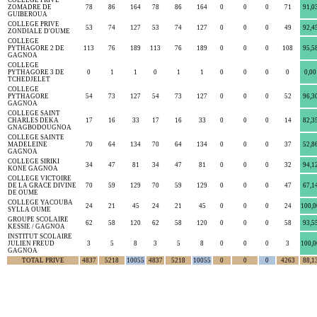
COLLEGE PRIVE
ZOMADRE DE
78
86
164
78
86
164
0
0
0
71
91,0
GUIBEROUA
COLLEGE PRIVE
53
74
127
53
74
127
0
0
0
49
92,4
ZONDIALE D'OUME
COLLEGE
PYTHAGORE 2 DE
113
76
189
113
76
189
0
0
0
108
95,5
GAGNOA
COLLEGE
PYTHAGORE 3 DE
0
1
1
0
1
1
0
0
0
0
0,00
TCHEDJELET
COLLEGE
PYTHAGORE
54
73
127
54
73
127
0
0
0
52
96,3
GAGNOA
COLLEGE SAINT
CHARLES DEKA
17
16
33
17
16
33
0
0
0
14
82,3
GNAGBODOUGNOA
COLLEGE SAINTE
MADELEINE
70
64
134
70
64
134
0
0
0
37
52,8
GAGNOA
COLLEGE SIRIKI
34
47
81
34
47
81
0
0
0
32
94,1
KONE GAGNOA
COLLEGE VICTOIRE
DE LA GRACE DIVINE
70
59
129
70
59
129
0
0
0
47
67,1
DE OUME
COLLEGE YACOUBA
24
21
45
24
21
45
0
0
0
24
100,0
SYLLA OUME
GROUPE SCOLAIRE
62
58
120
62
58
120
0
0
0
58
93,5
KESSIE / GAGNOA
INSTITUT SCOLAIRE
JULIEN FREUD
3
5
8
3
5
8
0
0
0
3
100,0
GAGNOA
TOTAL PRIVE
4837
5218
10055
4837
5218
10055
0
0
0
4263
88,1