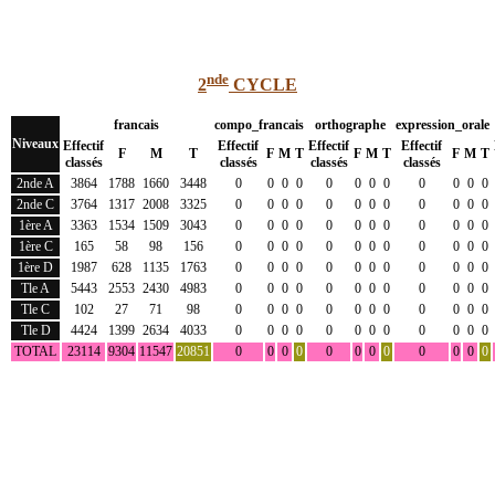
nde
2
CYCLE
francais
compo_francais
orthographe
expression_orale
Niveaux
Effectif
Effectif
Effectif
Effectif
F
M
T
F
M
T
F
M
T
F
M
T
classés
classés
classés
classés
2nde A
3864
1788
1660
3448
0
0
0
0
0
0
0
0
0
0
0
0
2nde C
3764
1317
2008
3325
0
0
0
0
0
0
0
0
0
0
0
0
1ère A
3363
1534
1509
3043
0
0
0
0
0
0
0
0
0
0
0
0
1ère C
165
58
98
156
0
0
0
0
0
0
0
0
0
0
0
0
1ère D
1987
628
1135
1763
0
0
0
0
0
0
0
0
0
0
0
0
Tle A
5443
2553
2430
4983
0
0
0
0
0
0
0
0
0
0
0
0
Tle C
102
27
71
98
0
0
0
0
0
0
0
0
0
0
0
0
Tle D
4424
1399
2634
4033
0
0
0
0
0
0
0
0
0
0
0
0
TOTAL
23114
9304
11547
20851
0
0
0
0
0
0
0
0
0
0
0
0